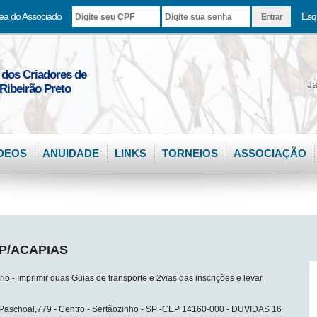
ea do Associado
Esq
 dos Criadores de
Ja
Ribeirão Preto
DEOS
ANUIDADE
LINKS
TORNEIOS
ASSOCIAÇÃO
RP/ACAPIAS
o - Imprimir duas Guias de transporte e 2vias das inscrições e levar
o Paschoal,779 - Centro - Sertãozinho - SP -CEP 14160-000 - DUVIDAS 16