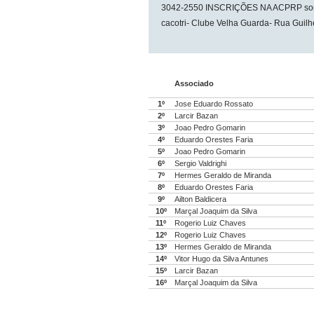
3042-2550 INSCRIÇÕES NA ACPRP somen
cacotri- Clube Velha Guarda- Rua Guil
Associado
1º
Jose Eduardo Rossato
2º
Larcir Bazan
3º
Joao Pedro Gomarin
4º
Eduardo Orestes Faria
5º
Joao Pedro Gomarin
6º
Sergio Valdrighi
7º
Hermes Geraldo de Miranda
8º
Eduardo Orestes Faria
9º
Ailton Baldicera
10º
Marçal Joaquim da Silva
11º
Rogerio Luiz Chaves
12º
Rogerio Luiz Chaves
13º
Hermes Geraldo de Miranda
14º
Vitor Hugo da Silva Antunes
15º
Larcir Bazan
16º
Marçal Joaquim da Silva