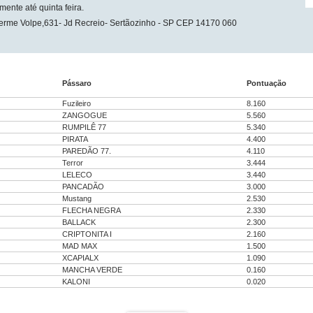
te até quinta feira.
herme Volpe,631- Jd Recreio- Sertãozinho - SP CEP 14170 060
Pássaro
Pontuação
Fuzileiro
8.160
ZANGOGUE
5.560
RUMPILÊ 77
5.340
PIRATA
4.400
PAREDÃO 77.
4.110
Terror
3.444
LELECO
3.440
PANCADÃO
3.000
Mustang
2.530
FLECHA NEGRA
2.330
BALLACK
2.300
CRIPTONITA I
2.160
MAD MAX
1.500
XCAPIALX
1.090
MANCHA VERDE
0.160
KALONI
0.020