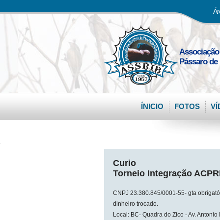
Ár
Associação
Pássaro de 
ÍNICIO
FOTOS
VÍ
.
Curio
Torneio Integração ACP
CNPJ 23.380.845/0001-55- gta obrigatóri
dinheiro trocado.
Local: BC- Quadra do Zico - Av. Antoni