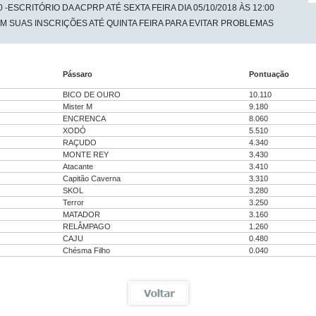
 -ESCRITÓRIO DA ACPRP ATÉ SEXTA FEIRA DIA 05/10/2018 ÀS 12:00
M SUAS INSCRIÇÕES ATÉ QUINTA FEIRA PARA EVITAR PROBLEMAS
Pássaro
Pontuação
BICO DE OURO
10.110
Mister M
9.180
ENCRENCA
8.060
XODÓ
5.510
RAÇUDO
4.340
MONTE REY
3.430
Atacante
3.410
Capitão Caverna
3.310
SKOL
3.280
Terror
3.250
MATADOR
3.160
RELÂMPAGO
1.260
CAJU
0.480
Chésma Filho
0.040