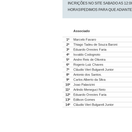
INCRIÇÕES NO SITE SABADO AS 12:00
HORAS!PEDIMOS PARA QUE ADIANTE
Associado
1º
Marcelo Favaro
2º
Thiago Tadeu de Souza Baroni
3º
Eduardo Orestes Faria
4º
Isvaldo Codognoto
5º
Andre Reis de Oliveira
6º
Rogerio Luiz Chaves
7º
Cláudio Vieri Bulgareli Junior
8º
Antonio dos Santos.
9º
Carlos Alberto da Silva
10º
Joao Palavizini
11º
Arlindo Meneguci Neto
12º
Eduardo Orestes Faria
13º
Edilson Gomes
14º
Cláudio Vieri Bulgareli Junior