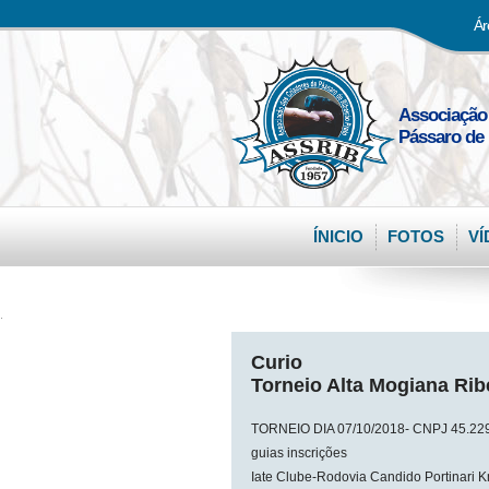
Ár
Associação
Pássaro de 
ÍNICIO
FOTOS
VÍ
.
Curio
Torneio Alta Mogiana Rib
TORNEIO DIA 07/10/2018- CNPJ 45.229.82
guias inscrições
Iate Clube-Rodovia Candido Portinar