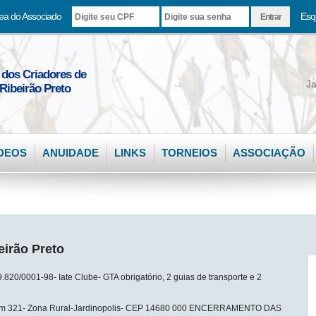
ea do Associado
Esq
 dos Criadores de
Ja
Ribeirão Preto
DEOS
ANUIDADE
LINKS
TORNEIOS
ASSOCIAÇÃO
eirão Preto
0/0001-98- Iate Clube- GTA obrigatório, 2 guias de transporte e 2
i Km 321- Zona Rural-Jardinopolis- CEP 14680 000 ENCERRAMENTO DAS